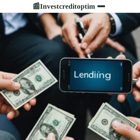
Investcreditoptim
📰