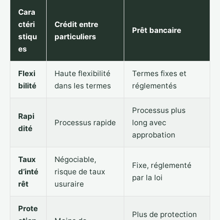
Cara
ctéri
Crédit entre
Prêt bancaire
stiqu
particuliers
es
Flexi
Haute flexibilité
Termes fixes et
bilité
dans les termes
réglementés
Processus plus
Rapi
Processus rapide
long avec
dité
approbation
Taux
Négociable,
Fixe, réglementé
d’inté
risque de taux
par la loi
rêt
usuraire
Prote
Plus de protection