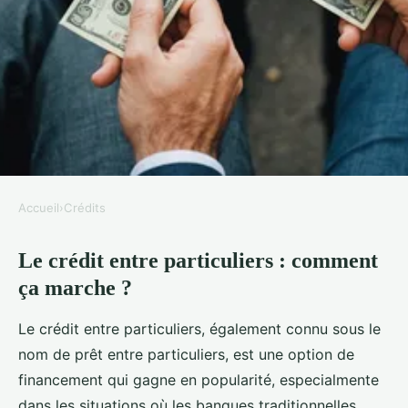
Accueil
›
Crédits
CRÉDITS
Le crédit entre particuliers : comment
Le crédit entre particuliers :
ça marche ?
comment ça marche ?
Le crédit entre particuliers, également connu sous le
Victoria
•
8 novembre 2024
•
4 min de lecture
nom de prêt entre particuliers, est une option de
financement qui gagne en popularité, especialmente
dans les situations où les banques traditionnelles