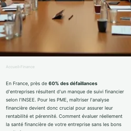
Accueil
›
Finance
FINANCE
Maîtrisez l'analyse financière
En France, près de
60% des défaillances
d'entreprises résultent d'un manque de suivi financier
pour faire prospérer votre PME
selon l'INSEE. Pour les PME, maîtriser l'analyse
financière devient donc crucial pour assurer leur
Victoria
•
23 novembre 2025
•
7 min de lecture
rentabilité et pérennité. Comment évaluer réellement
la santé financière de votre entreprise sans les bons