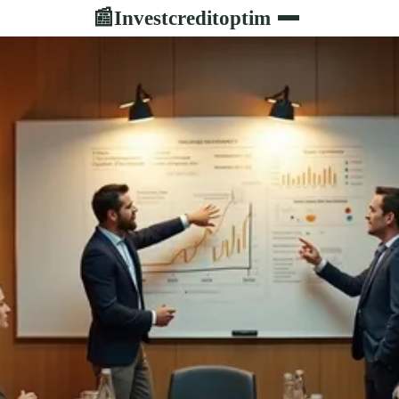
Investcreditoptim
📰