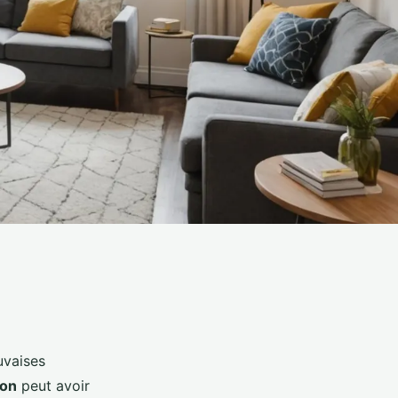
uvaises
ion
peut avoir