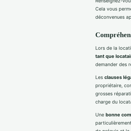
Renseignez-vous
Cela vous permet
déconvenues apr
Compréhensi
Lors de la locat
tant que locatai
demander des ré
Les
clauses lég
propriétaire, co
grosses réparati
charge du locata
Une
bonne comp
particulièrement