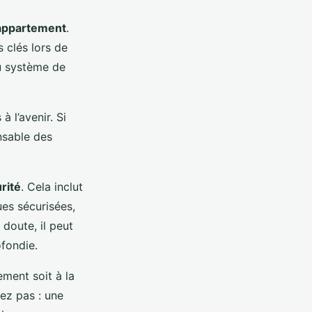
l’appartement
.
 clés lors de
du système de
à l’avenir. Si
onsable des
rité
. Cela inclut
ues sécurisées,
 doute, il peut
ofondie.
ement soit à la
iez pas : une