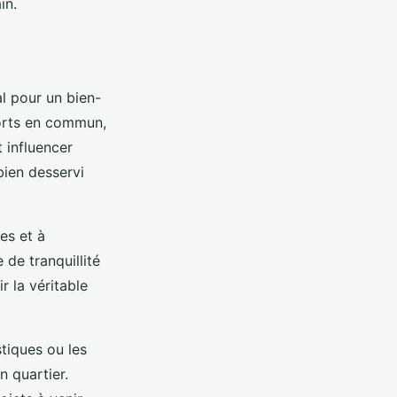
in.
l pour un bien-
ports en commun,
 influencer
bien desservi
les et à
de tranquillité
r la véritable
tiques ou les
n quartier.