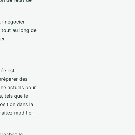
on de l’état de
ur négocier
 tout au long de
er.
ée est
réparer des
hé actuels pour
, tels que le
osition dans la
haitez modifier
prochez le