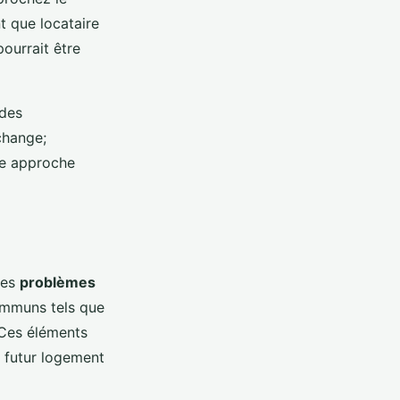
nt que locataire
pourrait être
 des
change;
ne approche
des
problèmes
mmuns tels que
 Ces éléments
e futur logement