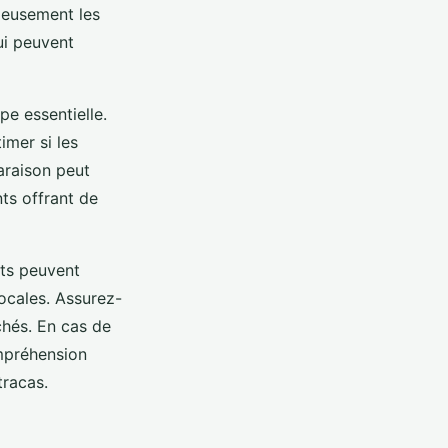
ieusement les
ui peuvent
pe essentielle.
imer si les
araison peut
ts offrant de
ûts peuvent
locales. Assurez-
chés. En cas de
ompréhension
tracas.