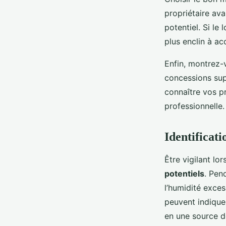
propriétaire ava
potentiel. Si le
plus enclin à ac
Enfin, montrez-v
concessions sup
connaître vos p
professionnelle.
Identificat
Être vigilant lo
potentiels
. Pen
l’humidité exces
peuvent indique
en une source d