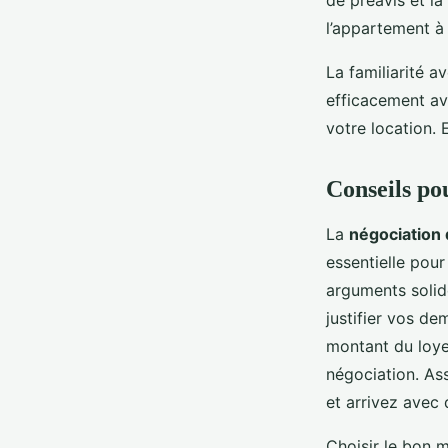
de préavis et la
l’appartement à 
La familiarité 
efficacement ave
votre location. 
Conseils po
La
négociation 
essentielle pour
arguments solid
justifier vos de
montant du loye
négociation. As
et arrivez avec
Choisir le bon 