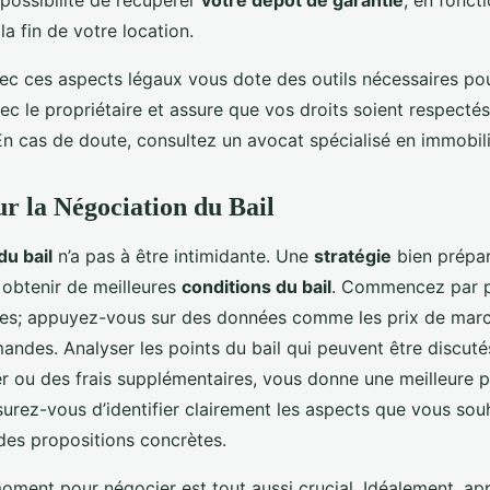
 possibilité de récupérer
votre dépôt de garantie
, en foncti
la fin de votre location.
avec ces aspects légaux vous dote des outils nécessaires po
c le propriétaire et assure que vos droits soient respectés
En cas de doute, consultez un avocat spécialisé en immobili
ur la Négociation du Bail
du bail
n’a pas à être intimidante. Une
stratégie
bien prépar
 obtenir de meilleures
conditions du bail
. Commencez par p
es; appuyez-vous sur des données comme les prix de marc
mandes. Analyser les points du bail qui peuvent être discutés
r ou des frais supplémentaires, vous donne une meilleure p
surez-vous d’identifier clairement les aspects que vous sou
 des propositions concrètes.
moment pour négocier est tout aussi crucial. Idéalement, ap