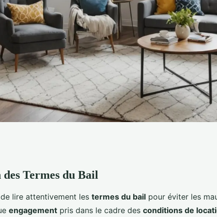
n des Termes du Bail
 qu'il faut vérifier
l de lire attentivement les
termes du bail
pour éviter les ma
l de votre nouvel
que
engagement
pris dans le cadre des
conditions de locat