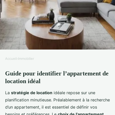
Accueil
›
Immobilier
IMMOBILIER
Guide pour identifier l’appartement de
Les Clés du Succès : Comment
location idéal
Déterminer l'Appartement de
Location Idéal
La
stratégie de location
idéale repose sur une
planification minutieuse. Préalablement à la recherche
Victoria
•
22 février 2025
•
6 min de lecture
d’un appartement, il est essentiel de définir vos
besoins et préférences. Le
choix de l’appartement