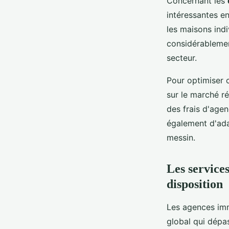
Concernant les
intéressantes e
les maisons ind
considérablement
secteur.
Pour optimiser c
sur le marché ré
des frais d'age
également d'ada
messin.
Les service
disposition
Les agences imm
global qui dépa