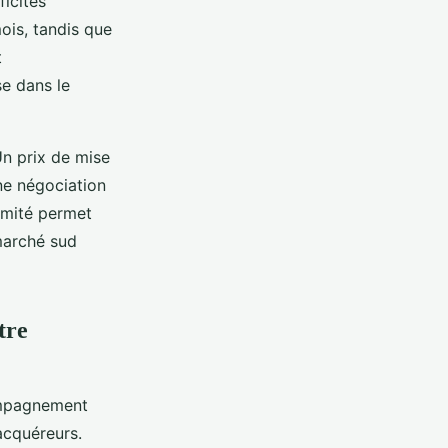
icités
is, tandis que
t
se dans le
Un prix de mise
une négociation
imité permet
marché sud
tre
ompagnement
acquéreurs.