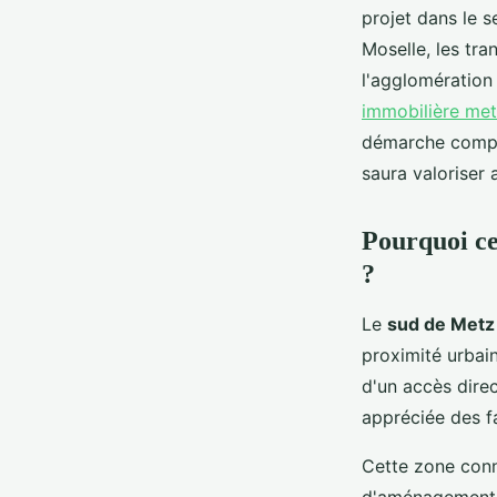
projet dans le 
Victoria
•
4 janvier 2026
•
8 min de lecture
Moselle, les tr
l'agglomération
immobilière me
démarche complex
saura valoriser 
Pourquoi ce
?
Le
sud de Metz
proximité urbain
d'un accès direc
appréciée des fa
Cette zone con