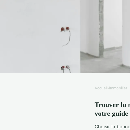
Accueil
›
Immobilier
IMMOBILIER
Trouver la 
Trouvez la meilleure
votre guide
à Metz sud en 2026 !
Choisir la bonn