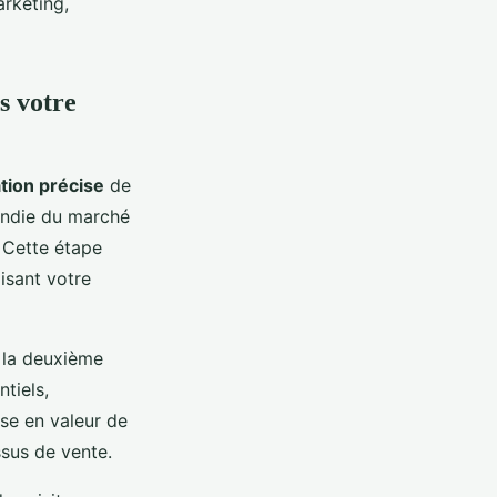
arketing,
s votre
tion précise
de
fondie du marché
 Cette étape
isant votre
e la deuxième
tiels,
ise en valeur de
ssus de vente.