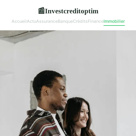
Investcreditoptim
📰
Accueil
Actu
Assurance
Banque
Crédits
Finance
Immobilier