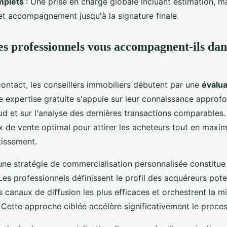
mplets
: Une prise en charge globale incluant estimation, m
et accompagnement jusqu'à la signature finale.
 professionnels vous accompagnent-ils dan
contact, les conseillers immobiliers débutent par une
évalua
te expertise gratuite s'appuie sur leur connaissance appro
ud et sur l'analyse des dernières transactions comparables.
x de vente optimal pour attirer les acheteurs tout en maxim
tissement.
'une stratégie de commercialisation personnalisée constitu
Les professionnels définissent le profil des acquéreurs poten
s canaux de diffusion les plus efficaces et orchestrent la m
 Cette approche ciblée accélère significativement le proce