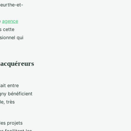
Meurthe-et-
e
agence
 cette
sionnel qui
d'acquéreurs
ait entre
gny bénéficient
e, très
es projets