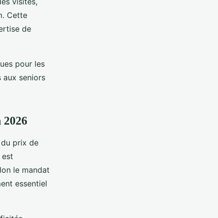
es visites,
m. Cette
ertise de
ues pour les
s aux seniors
n 2026
du prix de
 est
elon le mandat
ment essentiel