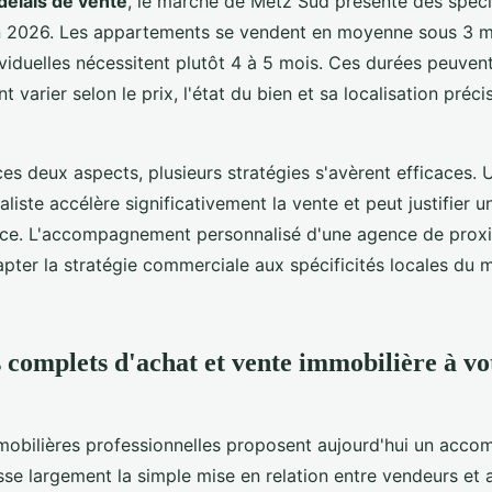
délais de vente
, le marché de Metz Sud présente des spécif
n 2026. Les appartements se vendent en moyenne sous 3 mo
ividuelles nécessitent plutôt 4 à 5 mois. Ces durées peuven
 varier selon le prix, l'état du bien et sa localisation préci
es deux aspects, plusieurs stratégies s'avèrent efficaces. 
aliste accélère significativement la vente et peut justifier 
nce. L'accompagnement personnalisé d'une agence de prox
pter la stratégie commerciale aux spécificités locales du 
s complets d'achat et vente immobilière à vo
obilières professionnelles proposent aujourd'hui un acc
sse largement la simple mise en relation entre vendeurs et 