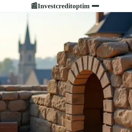
Investcreditoptim
📰