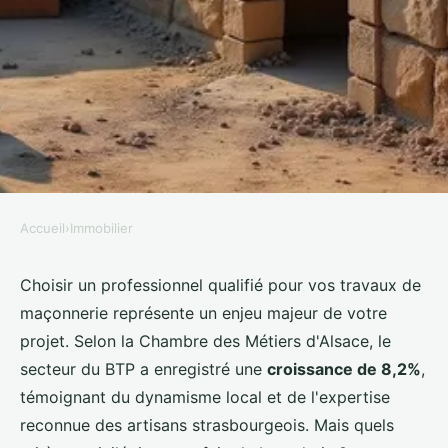
Accueil
›
Immobilier
IMMOBILIER
Votre projet de construction à
Choisir un professionnel qualifié pour vos travaux de
maçonnerie représente un enjeu majeur de votre
Strasbourg : choisissez un
projet. Selon la Chambre des Métiers d'Alsace, le
maçon qualifié
secteur du BTP a enregistré une
croissance de 8,2%
,
témoignant du dynamisme local et de l'expertise
Victoria
•
18 novembre 2025
•
7 min de lecture
reconnue des artisans strasbourgeois. Mais quels